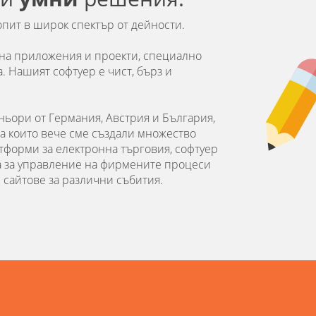
опит в широк спектър от дейности.
на приложения и проекти, специално
. Нашият софтуер е чист, бърз и
ньори от Германия, Австрия и България,
за които вече сме създали множество
тформи за електронна търговия, софтуер
ма за управление на фирмените процеси
 сайтове за различни събития.