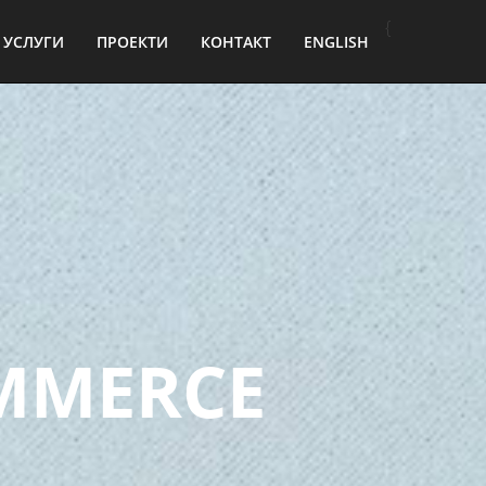
ЪБИТИЯ
{
УСЛУГИ
ПРОЕКТИ
КОНТАКТ
ENGLISH
АЗРАБОТКА
B
ПРОЕКТИ,
А КЛИЕНТИТЕ
MMERCE