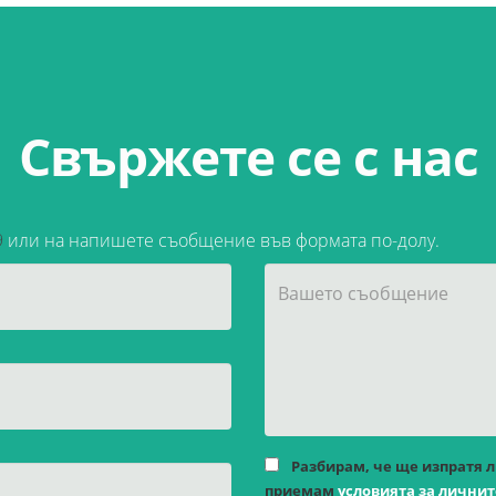
Свържете се с нас
9
или на напишете съобщение във формата по-долу.
Разбирам, че ще изпратя 
приемам
условията за лични