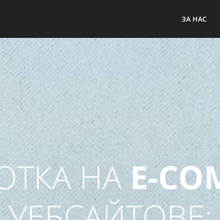
ЙТОВЕ ЗА С
ЗА НАС
ЕФЕКТИВНА Р
ЛИЗИРАНИ
WE
 С НУЖДИТЕ Н
ОТКА НА
E-CO
УЕБСАЙТОВЕ: